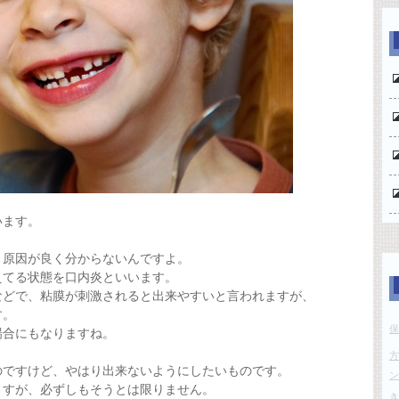
います。
、原因が良く分からないんですよ。
えてる状態を口内炎といいます。
などで、粘膜が刺激されると出来やすいと言われますが、
す。
保
場合にもなりますね。
方
のですけど、やはり出来ないようにしたいものです。
ン
ますが、必ずしもそうとは限りません。
き