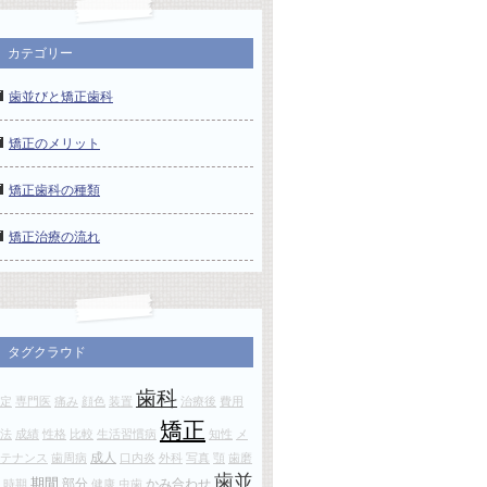
カテゴリー
歯並びと矯正歯科
矯正のメリット
矯正歯科の種類
矯正治療の流れ
タグクラウド
歯科
定
専門医
痛み
顔色
装置
治療後
費用
矯正
法
成績
性格
比較
生活習慣病
知性
メ
成人
テナンス
歯周病
口内炎
外科
写真
顎
歯磨
歯並
期間
部分
かみ合わせ
時期
健康
虫歯